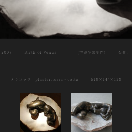
2008 Birth of Venus (学部卒業制作) 石膏、
テラコッタ plaster,terra‐cotta 510×144×128