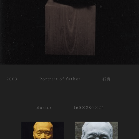
2003 Portrait of father 石膏
plaster 160×280×24