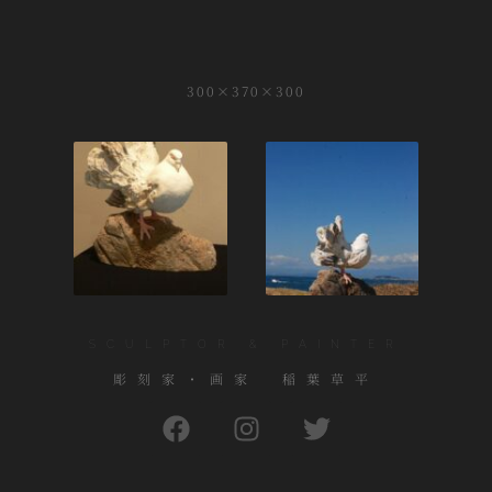
300×370×300
SCULPTOR & PAINTER
彫刻家・画家 稲葉草平