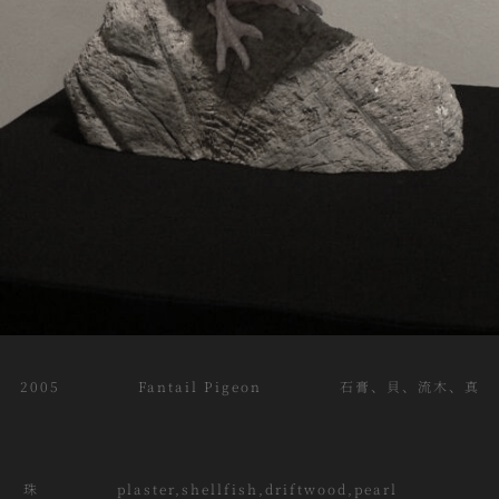
2005 Fantail Pigeon 石膏、貝、流木、真
珠 plaster,shellfish,driftwood,pearl