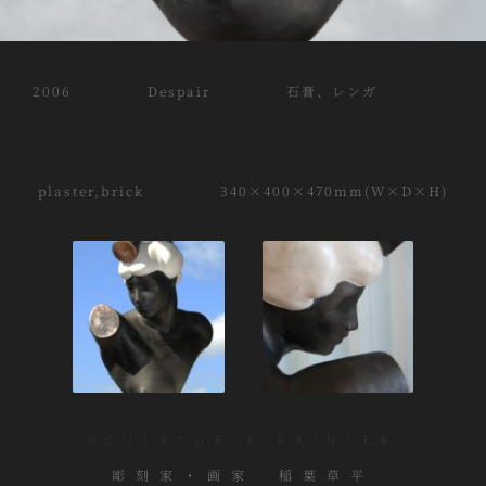
2006 Despair 石膏、レンガ
plaster,brick 340×400×470mm(W×D×H)
SCULPTOR & PAINTER
彫刻家・画家 稲葉草平