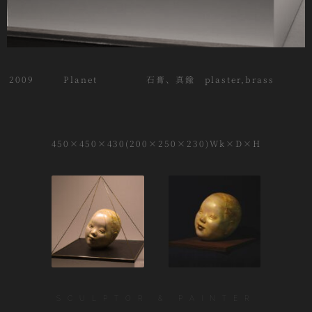
2009 Planet 石膏、真鍮 plaster,brass
450×450×430(200×250×230)Wk×D×H
SCULPTOR & PAINTER