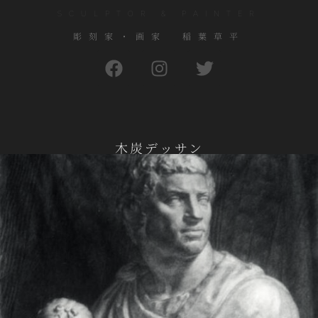
SCULPTOR & PAINTER
彫刻家・画家 稲葉草平
木炭デッサン