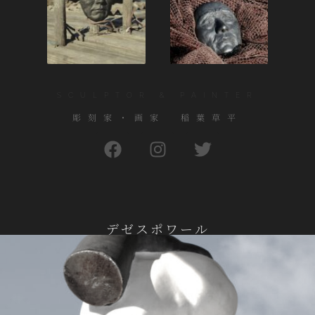
SCULPTOR & PAINTER
彫刻家・画家 稲葉草平
デゼスポワール