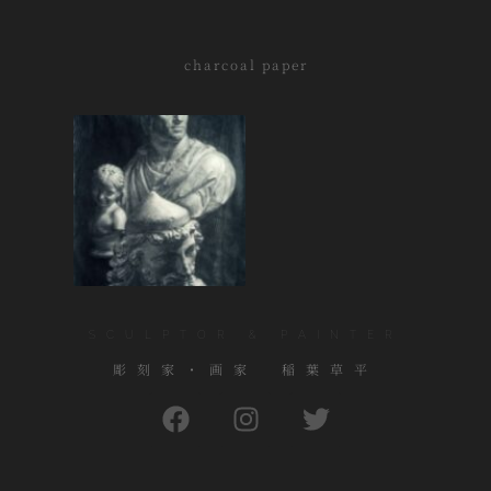
charcoal paper
SCULPTOR & PAINTER
彫刻家・画家 稲葉草平