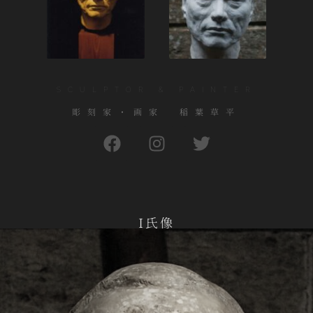
SCULPTOR & PAINTER
彫刻家・画家 稲葉草平
I氏像