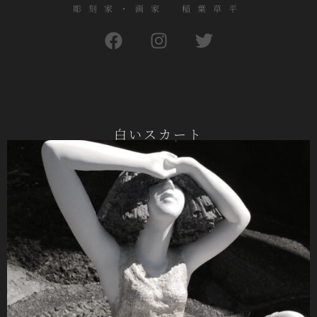
彫刻家・画家 稲葉草平
白いスカート