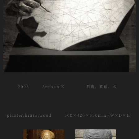
2008 Artisan K 石膏、真鍮、木
plaster,brass,wood 500×420×550mm (W×D×H)